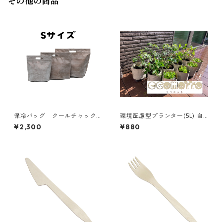
その他の商品
保冷バッグ クールチャック
環境配慮型プランター(5L) 自
ブラウン Sサイズ 10枚入
由研究にオススメ 3個
¥2,300
¥880
り W270×275×底マチ40+4
0mm