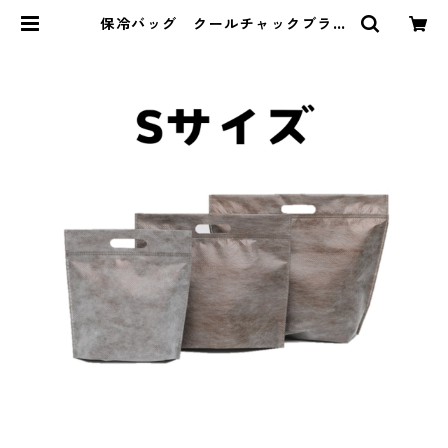
保冷バッグ クールチャックブラウ
ン Sサイズ 10枚入り W270×2
75×底マチ40+40mm | 垣見商店.c
om