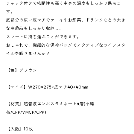
チャック付きで密閉性も高く中身の温度もしっかり保ちま
す。
底部分の広い底マチでケーキやお惣菜、ドリンクなどの大き
な冷蔵品もしっかり収納し、
スマートに持ち運ぶことができます。
おしゃれで、機能的な保冷バッグでアクティブなライフスタ
イルを彩りませんか？
【色】ブラウン
【サイズ】W270×275×底マチ40+40mm
【材質】超音波エンボスラミネート4層(不織
布/CPP/VMCP/CPP)
【入数】10枚