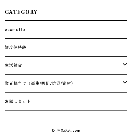
CATEGORY
ecomotto
鮮度保持袋
生活雑貨
保冷バッグ
業者様向け（衛生/販促/防災/資材）
アクセサリーラック
衛生用品
お試しセット
臭わない袋
販促用品
© 垣見商店.com