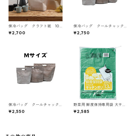
保冷バッグ クラフト紙 10
保冷バッグ クールチャック
枚入り W350×H295×底マチ
ブラウン Lサイズ 10枚入
¥2,700
¥2,750
60+60mm
り W410×H345×底マチ75+7
5mm
保冷バッグ クールチャック
野菜用 鮮度保持専用袋 大サイ
ブラウン Mサイズ 10枚入
ズ 200枚x5個
¥2,550
¥2,585
り W350×295×底マチ60+6
0mm