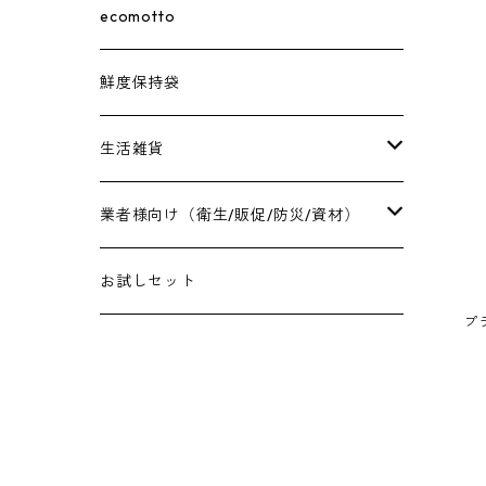
ecomotto
鮮度保持袋
生活雑貨
保冷バッグ
業者様向け（衛生/販促/防災/資材）
アクセサリーラック
衛生用品
お試しセット
プ
臭わない袋
販促用品
防災用品
保冷バッグ