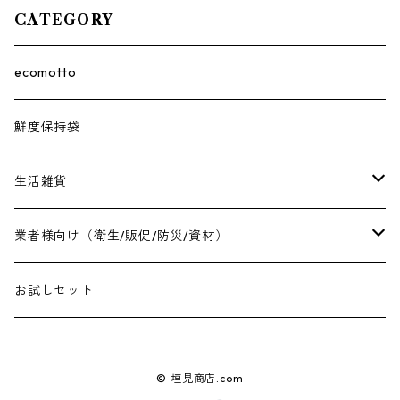
CATEGORY
ecomotto
鮮度保持袋
生活雑貨
保冷バッグ
業者様向け（衛生/販促/防災/資材）
アクセサリーラック
衛生用品
お試しセット
臭わない袋
販促用品
© 垣見商店.com
防災用品