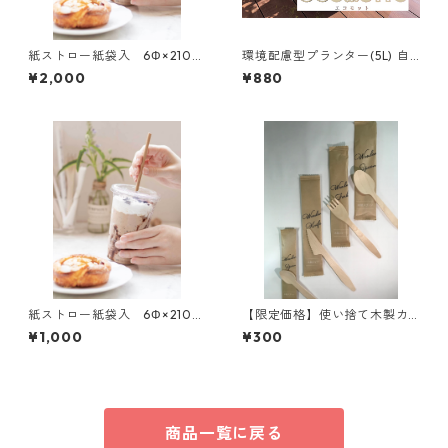
紙ストロー紙袋入 6Φ×210
環境配慮型プランター(5L) 自
500本入
由研究にオススメ 3個
¥2,000
¥880
紙ストロー紙袋入 6Φ×210
【限定価格】使い捨て木製カ
100本入
トラリー 4点セット
¥1,000
¥300
商品一覧に戻る