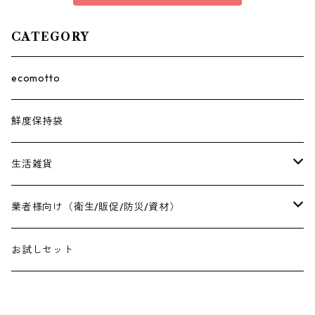
CATEGORY
ecomotto
鮮度保持袋
生活雑貨
保冷バッグ
業者様向け（衛生/販促/防災/資材）
アクセサリーラック
衛生用品
お試しセット
臭わない袋
販促用品