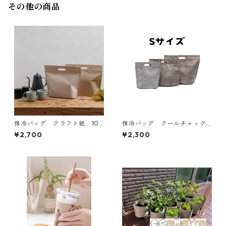
その他の商品
保冷バッグ クラフト紙 10
保冷バッグ クールチャック
枚入り W350×H295×底マチ
ブラウン Sサイズ 10枚入
¥2,700
¥2,300
60+60mm
り W270×275×底マチ40+4
0mm