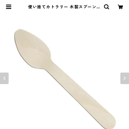
使い捨てカトラリー 木製スプーン11
0 1袋（100本入） | 垣見商店.co
m