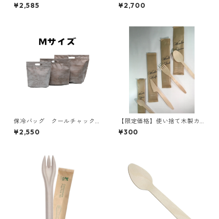
ズ 200枚x5個
枚入り W350×H295×底マチ
¥2,585
¥2,700
60+60mm
保冷バッグ クールチャック
【限定価格】使い捨て木製カ
ブラウン Mサイズ 10枚入
トラリー 4点セット
¥2,550
¥300
り W350×295×底マチ60+6
0mm